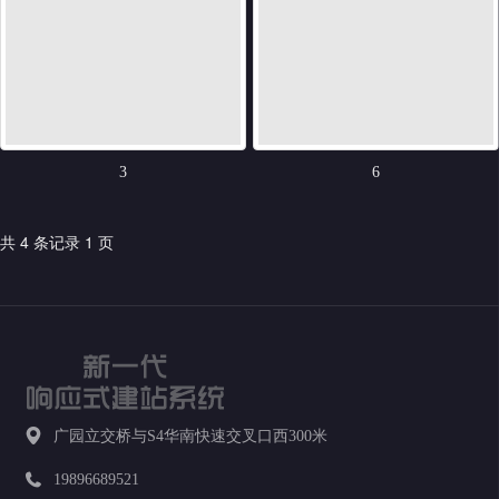
3
6
共 4 条记录 1 页
广园立交桥与S4华南快速交叉口西300米
19896689521