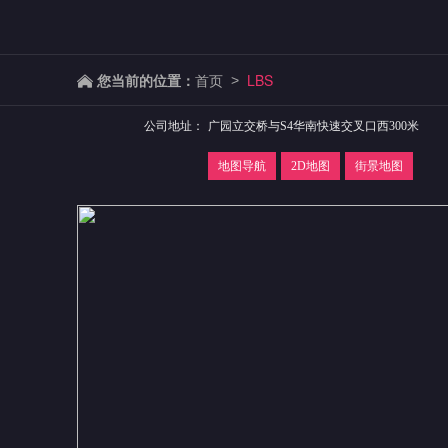
您当前的位置：
首页
LBS
>
公司地址：
广园立交桥与S4华南快速交叉口西300米
地图导航
2D地图
街景地图